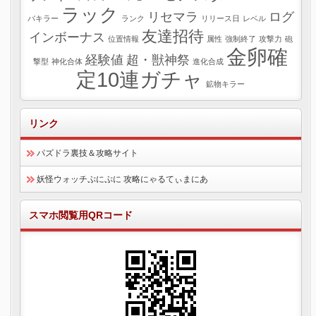
ラック
リセマラ
ログ
バキラー
ランク
リリース日
レベル
友達招待
インボーナス
位置情報
属性
強制終了
攻撃力
砲
金卵確
経験値
超・獣神祭
撃型
神化合体
進化合成
定10連ガチャ
鉱物キラー
リンク
パズドラ裏技＆攻略サイト
妖怪ウォッチぷにぷに 攻略にゃるてぃまにあ
スマホ閲覧用QRコード