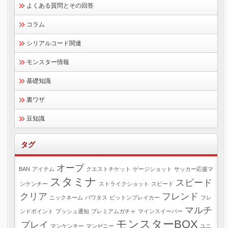
よくある質問とその回答
コラム
シリアルコード関連
モンスター情報
基礎知識
裏ワザ
豆知識
タグ
オーブ
BAN
アイテム
クエストチケット
ゲージショット
サッカー応援マ
スタミナ
スピード
ンケンチー
ストライクショット
スピード
クリア
フレンド
ニックネーム
パワタス
ビットンブレイカー
フレ
マルチ
ンドポイント
プッシュ通知
プレミアムガチャ
マインスイーパー
モンスターBOX
プレイ
マンケンチー
マンゼニー
ユニ