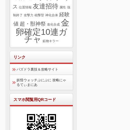
友達招待
ス
位置情報
属性
強
経験
制終了
攻撃力
砲撃型
神化合体
金
値
超・獣神祭
進化合成
卵確定10連ガ
チャ
鉱物キラー
リンク
パズドラ裏技＆攻略サイト
妖怪ウォッチぷにぷに 攻略にゃ
るてぃまにあ
スマホ閲覧用QRコード