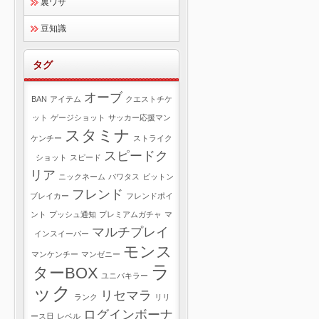
裏ワザ
豆知識
タグ
オーブ
BAN
アイテム
クエストチケ
ット
ゲージショット
サッカー応援マン
スタミナ
ケンチー
ストライク
スピードク
ショット
スピード
リア
ニックネーム
パワタス
ビットン
フレンド
ブレイカー
フレンドポイ
ント
プッシュ通知
プレミアムガチャ
マ
マルチプレイ
インスイーパー
モンス
マンケンチー
マンゼニー
ラ
ターBOX
ユニバキラー
ック
リセマラ
ランク
リリ
ログインボーナ
ース日
レベル