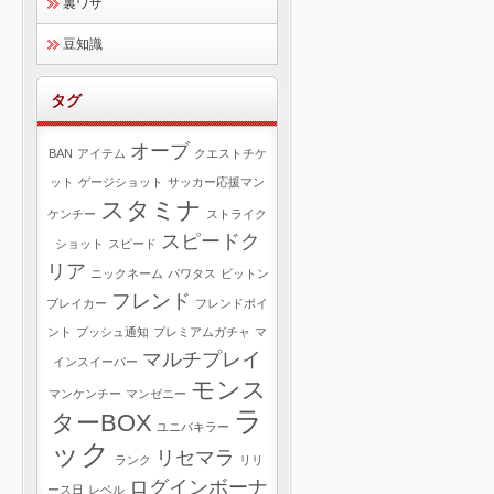
裏ワザ
豆知識
タグ
オーブ
BAN
アイテム
クエストチケ
ット
ゲージショット
サッカー応援マン
スタミナ
ケンチー
ストライク
スピードク
ショット
スピード
リア
ニックネーム
パワタス
ビットン
フレンド
ブレイカー
フレンドポイ
ント
プッシュ通知
プレミアムガチャ
マ
マルチプレイ
インスイーパー
モンス
マンケンチー
マンゼニー
ラ
ターBOX
ユニバキラー
ック
リセマラ
ランク
リリ
ログインボーナ
ース日
レベル