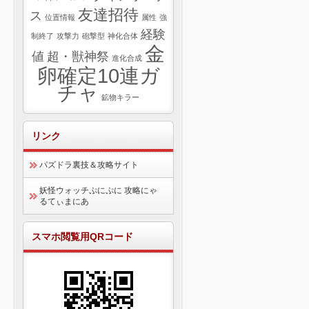
友達招待
ス
位置情報
属性
強
経験
制終了
攻撃力
砲撃型
神化合体
金
値
超・獣神祭
進化合成
卵確定10連ガ
チャ
鉱物キラー
リンク
パズドラ裏技＆攻略サイト
妖怪ウォッチぷにぷに 攻略にゃ
るてぃまにあ
スマホ閲覧用QRコード